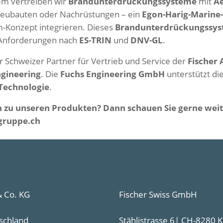
em vertreiben wir
Brandunterdrückungssysteme
mit
Ae
Neubauten oder Nachrüstungen – ein
Egon-Harig-Marine
-Konzept integrieren. Dieses
Brandunterdrückungssy
 Anforderungen nach
ES-TRIN
und
DNV-GL
.
der Schweizer Partner für Vertrieb und Service der
Fischer 
ngineering
. Die
Fuchs Engineering GmbH
unterstützt di
Technologie
.
n zu unseren Produkten? Dann schauen Sie gerne weite
-gruppe.ch
 Co. KG
Fischer Swiss GmbH
schland
Stählistrasse 6| CH-8280 