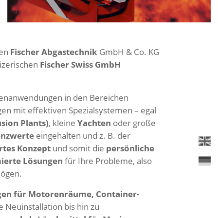
men
Fischer Abgastechnik
GmbH & Co. KG
izerischen
Fischer Swiss GmbH
enanwendungen in den Bereichen
gen mit effektiven Spezialsystemen – egal
ion Plants)
, kleine
Yachten
oder große
enzwerte
eingehalten und z. B. der
tes Konzept
und somit die
persönliche
ierte Lösungen
für Ihre Probleme, also
mögen.
en für Motorenräume, Container-
 Neuinstallation bis hin zu