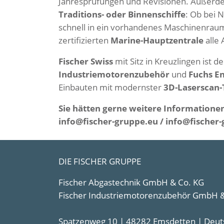
Jahresprüfungen und Revisionen. Außerd
Traditions- oder Binnenschiffe
: Ob bei 
schnell in ein vorhandenes Maschinenraum
zertifizierten
Marine-Hauptzentrale
alle
Fischer Swiss
mit Sitz in Kreuzlingen ist 
Industriemotorenzubehör
und
Fuchs E
Einbauten mit modernster
3D-Laserscan-
Sie hätten gerne weitere Informatione
info@fischer-gruppe.eu / info@fischer
DIE FISCHER GRUPPE
Fischer Abgastechnik GmbH & Co. KG
Fischer Industriemotorenzubehör GmbH &
Spatzenweg 10 | 48282 Emsdetten | Deut