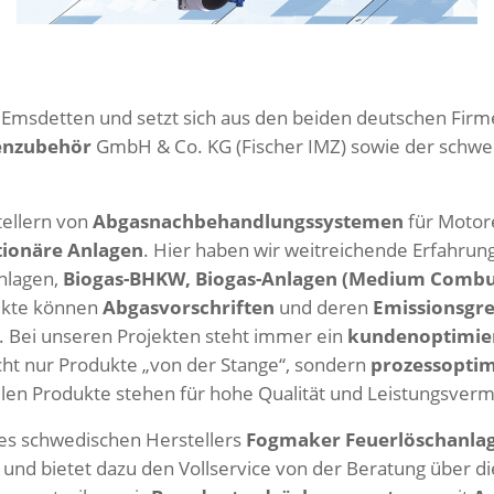
n Emsdetten und setzt sich aus den beiden deutschen Fir
enzubehör
GmbH & Co. KG (Fischer IMZ) sowie der schwe
ellern von
Abgasnachbehandlungssystemen
für Motor
ationäre Anlagen
. Hier haben wir weitreichende Erfahrun
anlagen,
Biogas-BHKW, Biogas-Anlagen (Medium Combus
dukte können
Abgasvorschriften
und deren
Emissionsgr
 Bei unseren Projekten steht immer ein
kundenoptimier
cht nur Produkte „von der Stange“, sondern
prozessoptim
llen Produkte stehen für hohe Qualität und Leistungsver
des schwedischen Herstellers
Fogmaker Feuerlöschanlag
und bietet dazu den Vollservice von der Beratung über die