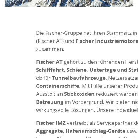
Die Fischer-Gruppe hat ihren Stammsitz i
(Fischer AT) und
Fischer Industriemotor
zusammen.
Fischer AT
gehört zu den führenden Herst
Schifffahrt, Schiene, Untertage und St
ob für
Tunnelbaufahrzeuge
, Netzersatz
Containerschiffe
. Mit Hilfe unserer Pro
Ausstoß an
Stickoxiden
reduziert werden.
Betreuung
im Vordergrund. Wir bieten ni
wirkungsvolle Lösungen. Unsere individue
Fischer IMZ
vertreibt als Servicepartner 
Aggregate, Hafenumschlag-Geräte
usw. 